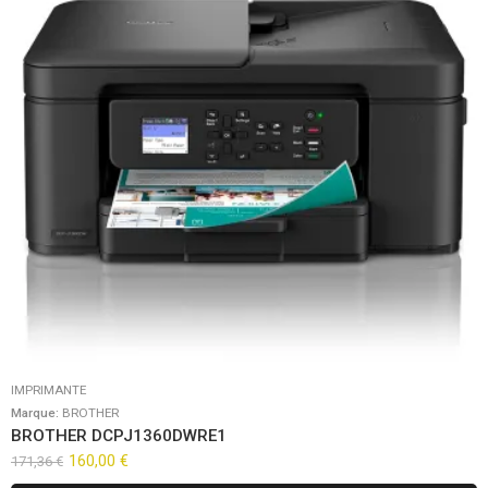
IMPRIMANTE
Marque:
BROTHER
BROTHER DCPJ1360DWRE1
160,00
€
171,36
€