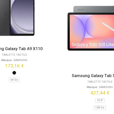
g Galaxy Tab A9 X110
TABLETTE TACTILE
Marque:
SAMSUNG
173,16
€
Samsung Galaxy Tab S
64 Go
TABLETTE TACTILE
Marque:
SAMSUNG
427,44
€
10.9"
128 Go