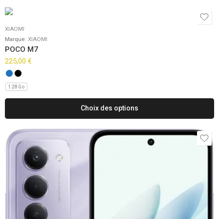
XIAOMI
Marque:
XIAOMI
POCO M7
225,00
€
128 Go
Choix des options