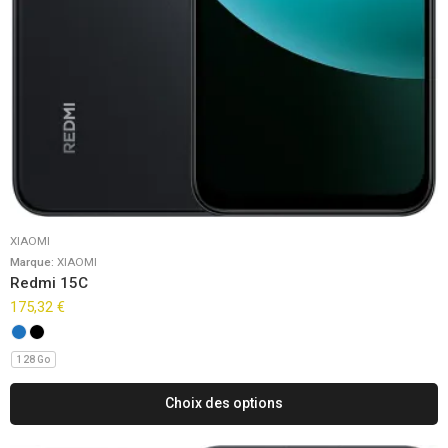
XIAOMI
Marque:
XIAOMI
Redmi 15C
175,32
€
128 Go
Choix des options