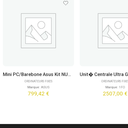
Mini PC/Barebone Asus Kit NUC 14 Pro Slim NUC14RVK – Ultra 7 155H
ORDINATEURS FIXES
ORDINATEURS FIXE
Marque:
ASUS
Marque:
1FO
799,42
€
2507,00
€