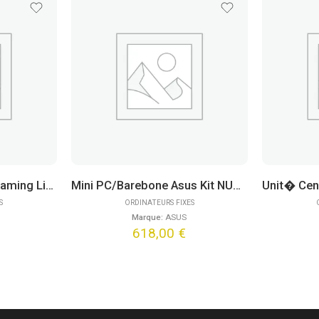
Unit� Centrale Ultra Gaming Line – Quasar Storm (FreeDOS)
Mini PC/Barebone Asus Kit NUC 15 Pro NUC15CRH – Ultra 5 225H
S
ORDINATEURS FIXES
Marque:
ASUS
618,00
€