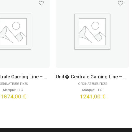
Unit� Centrale Gaming Line – Altair Prime (FreeDOS)
Unit� Centrale Gaming Line – Pegasus Core V2 (FreeDOS)
ORDINATEURS FIXES
ORDINATEURS FIXES
Marque:
1FO
Marque:
1FO
1874,00
€
1241,00
€