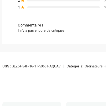
2
0
1
0
Commentaires
Il n'y a pas encore de critiques.
UGS :
GL254-84F-16-1T-5060T-AQUA7
Catégorie:
Ordinateurs F