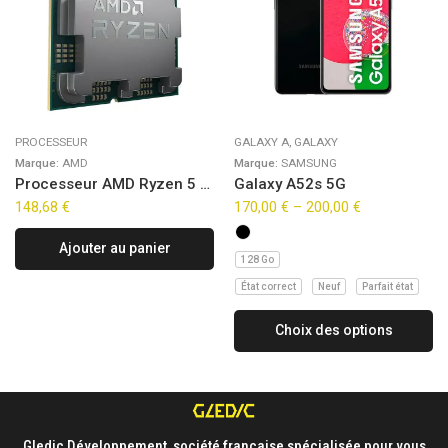
PROCESSEUR
GALAXY A
,
GALAXY
Marque:
AMD
Marque:
SAMSUNG
Processeur AMD Ryzen 5 8400F (4,7Ghz) AM5 – Sans iGPU Version OEM (Tray)
Galaxy A52s 5G
148,68
€
170,00
€
–
200,00
€
Ajouter au panier
128 Go
État correct
Neuf
Parfait état
Choix des options
Gledic Développement, société française spécialisée pour vous