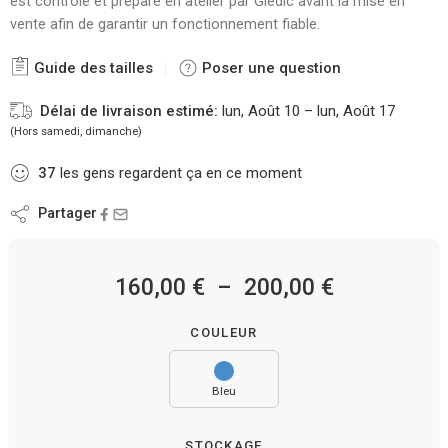
est contrôlé et préparé en atelier par Gledic avant la mise en
vente afin de garantir un fonctionnement fiable.
Guide des tailles
Poser une question
Délai de livraison estimé:
lun, Août 10 – lun, Août 17
(Hors samedi, dimanche)
37
les gens regardent ça en ce moment
Partager
160,00
€
–
200,00
€
COULEUR
Bleu
STOCKAGE