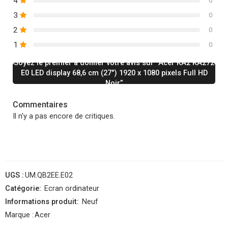
4
0
3
0
2
0
1
0
Soyez le premier à donner votre avis sur “Acer KA2 KA272
E0 LED display 68,6 cm (27″) 1920 x 1080 pixels Full HD
Noir”
Commentaires
Il n'y a pas encore de critiques.
UGS :
UM.QB2EE.E02
Catégorie:
Ecran ordinateur
Informations produit:
Neuf
Marque :
Acer