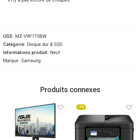
Il n'y a pas encore de critiques.
UGS :
MZ-V9P1T0BW
Catégorie:
Disque dur & SSD
Informations produit:
Neuf
Marque :
Samsung
Produits connexes
-7%