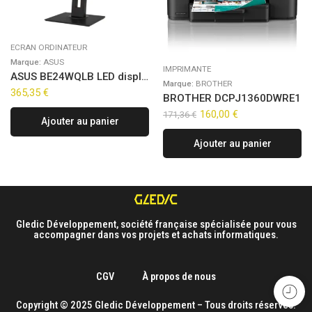
ECRAN ORDINATEUR
Marque:
ASUS
IMPRIMANTE
ASUS BE24WQLB LED display 61,2 cm (24.1″) 1920 x 1200 pixels WUXGA Noir
Marque:
BROTHER
365,35
€
BROTHER DCPJ1360DWRE1
160,00
€
171,36
€
Ajouter au panier
Ajouter au panier
Gledic Développement, société française spécialisée pour vous
accompagner dans vos projets et achats informatiques.
CGV
À propos de nous
Copyright © 2025 Gledic Développement – Tous droits réservés.