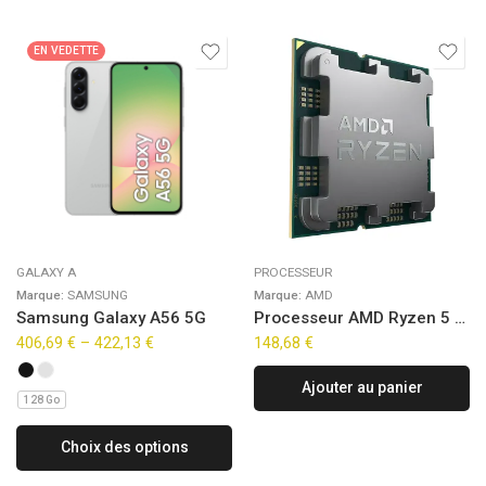
EN VEDETTE
GALAXY A
PROCESSEUR
Marque:
SAMSUNG
Marque:
AMD
Samsung Galaxy A56 5G
Processeur AMD Ryzen 5 8400F (4,7Ghz) AM5 – Sans iGPU Version OEM (Tray)
406,69
€
–
422,13
€
148,68
€
Ajouter au panier
128 Go
Choix des options