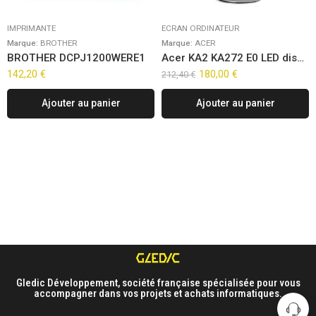
IMPRIMANTE
ECRAN ORDINATEUR
Marque:
BROTHER
Marque:
ACER
BROTHER DCPJ1200WERE1
Acer KA2 KA272 E0 LED display 68,6 cm (27″) 1920 x 1080 pixels Full HD Noir
142,20
€
180,00
€
212,40
€
Ajouter au panier
Ajouter au panier
Gledic Développement, société française spécialisée pour vous
accompagner dans vos projets et achats informatiques.