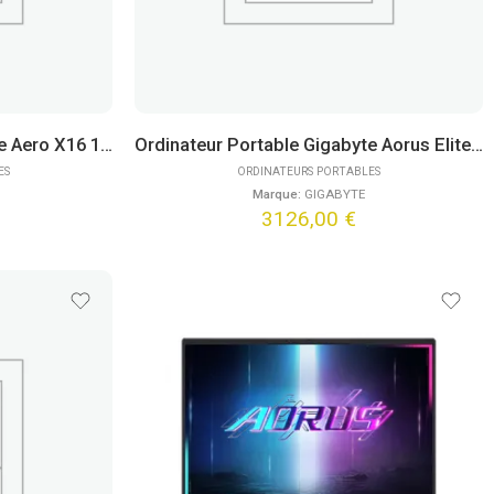
Ordinateur Portable Gigabyte Aero X16 1WH93FRC94AH (16″)
Ordinateur Portable Gigabyte Aorus Elite 16 BWHC3FRC65SP (16″) Win11 Pro
ES
ORDINATEURS PORTABLES
Marque:
GIGABYTE
3126,00
€