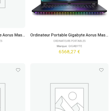
Ordinateur Portable Gigabyte Aorus Master 16 BZHC6FRE65SP (16″) Win11 Pro
Ordinateur Portable Gigabyte Aorus Master 18 AM8 BZH (18″) Win11 Pro
ES
ORDINATEURS PORTABLES
Marque:
GIGABYTE
6568,27
€