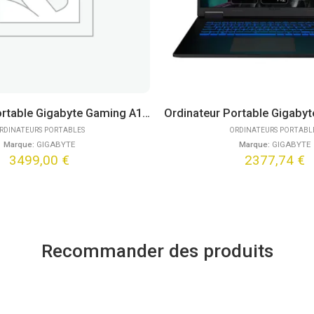
Ordinateur Portable Gigabyte Gaming A16 Pro DYHG5FRCC4SH (16″)
RDINATEURS PORTABLES
ORDINATEURS PORTABL
Marque:
GIGABYTE
Marque:
GIGABYTE
3499,00
€
2377,74
€
Recommander des produits