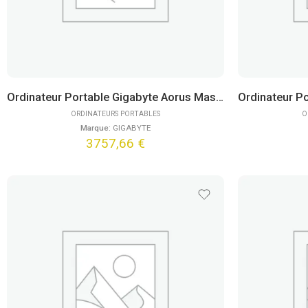
Ordinateur Portable Gigabyte Aorus Master 16 BXHC4FRE64SP (16″) Win11 Pro
ORDINATEURS PORTABLES
O
Marque:
GIGABYTE
3757,66
€