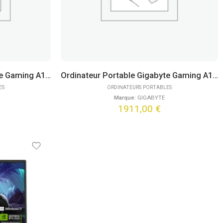
Ordinateur Portable Gigabyte Gaming A16 CVHI3FR894SH (16″)
Ordinateur Portable Gigabyte Gaming A16 CWHI3FR894SH (16″)
ES
ORDINATEURS PORTABLES
Marque:
GIGABYTE
1911,00
€