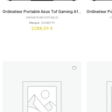
Ordinateur Portable Asus Tuf Gaming A18 TUF808UM-DICS8103W (18″)
ORDINATEURS PORTABLES
O
Marque:
GIGABYTE
2288,59
€