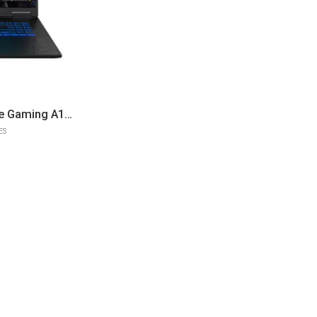
Ordinateur Portable Gigabyte Gaming A18 3VHK3FRC64SH (18″) Win11 Pro
ES