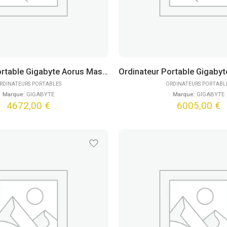
Ordinateur Portable Gigabyte Aorus Master 16 BYHC5FRE65SP (16″) Win11 Pro
RDINATEURS PORTABLES
ORDINATEURS PORTABL
Marque:
GIGABYTE
Marque:
GIGABYTE
4672,00
€
6005,00
€