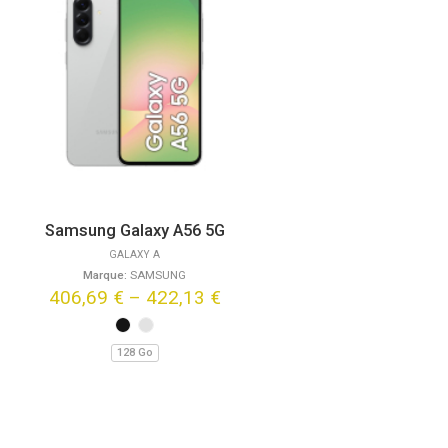
Samsung Galaxy A56 5G
GALAXY A
Marque:
SAMSUNG
406,69
€
–
422,13
€
128 Go