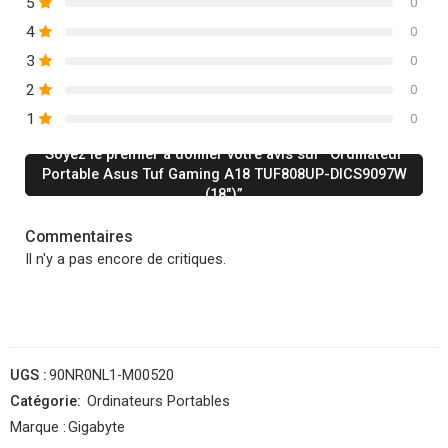
5
0
4
0
3
0
2
0
1
0
Soyez le premier à donner votre avis sur “Ordinateur
Portable Asus Tuf Gaming A18 TUF808UP-DICS9097W
(18″)”
Commentaires
Il n'y a pas encore de critiques.
UGS :
90NR0NL1-M00520
Catégorie:
Ordinateurs Portables
Marque :
Gigabyte