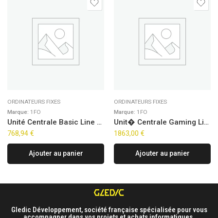
ORDINATEURS FIXES
ORDINATEURS FIXES
Marque:
1FO
Marque:
1FO
Unité Centrale Basic Line – Work 5N v3.0 (FreeDOS)
Unit� Centrale Gaming Line – Altair Edge (FreeDOS)
768,94
€
1863,00
€
Ajouter au panier
Ajouter au panier
Gledic Développement, société française spécialisée pour vous
accompagner dans vos projets et achats informatiques.