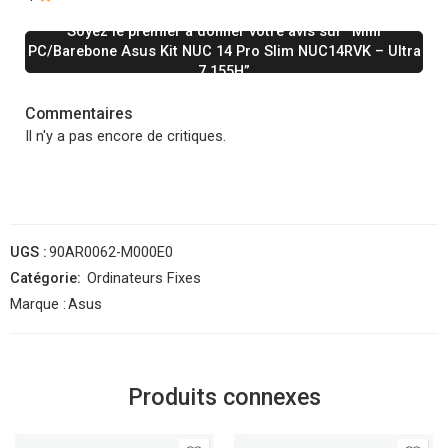
Soyez le premier à donner votre avis sur “Mini
PC/Barebone Asus Kit NUC 14 Pro Slim NUC14RVK – Ultra
7 155H”
Commentaires
Il n'y a pas encore de critiques.
UGS :
90AR0062-M000E0
Catégorie:
Ordinateurs Fixes
Marque :
Asus
Produits connexes