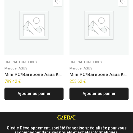
ORDINATEURS FIXES
ORDINATEURS FIXES
Marque:
ASUS
Marque:
ASUS
Mini PC/Barebone Asus Kit NUC 14 Pro Slim NUC14RVK – Ultra 7 155H
Mini PC/Barebone Asus Kit NUC 14 Essential Slim NUC14MNK – N250
799,42
€
253,62
€
Ajouter au panier
Ajouter au panier
Gledic Développement, société française spécialisée pour vous
accompagner dans vos projets et achats informatiques.