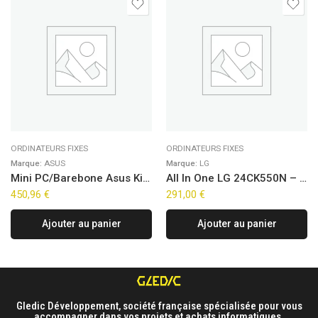
ORDINATEURS FIXES
ORDINATEURS FIXES
Marque:
ASUS
Marque:
LG
Mini PC/Barebone Asus Kit NUC 14 Pro NUC14RVK – i3-100U
All In One LG 24CK550N – 24″ FreeDOS (Noir)
450,96
€
291,00
€
Ajouter au panier
Ajouter au panier
Gledic Développement, société française spécialisée pour vous
accompagner dans vos projets et achats informatiques.