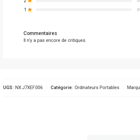
2
0
1
0
Commentaires
Il n'y a pas encore de critiques.
UGS :
NX.J7XEF.006
Catégorie:
Ordinateurs Portables
Marqu