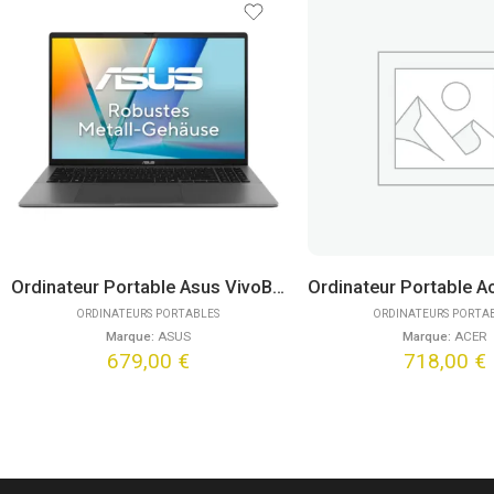
Ordinateur Portable Asus VivoBook 15 E1504FA-DICBQ4981W (16″)
ORDINATEURS PORTABLES
ORDINATEURS PORTA
Marque:
ASUS
Marque:
ACER
679,00
€
718,00
€