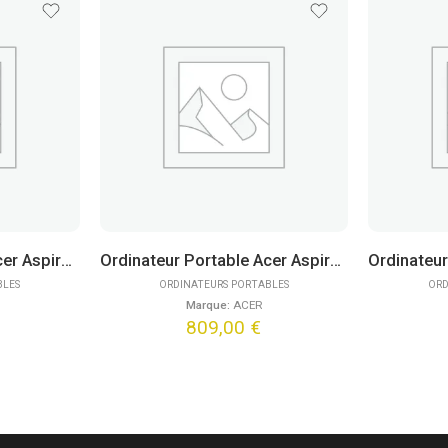
Ordinateur Portable Acer Aspire Go 15 AG15-42P-R1X6 (15,6″)
Ordinateur Portable Acer Aspire Go 15 AG15-71P-56YF (15,6″)
BLES
ORDINATEURS PORTABLES
ORD
Marque:
ACER
809,00
€