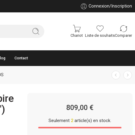
Connexion/Inscription
Chariot
Liste de souhaits
Comparer
log
Contact
OS
pire
″)
809,00
€
Seulement
2
article(s) en stock.