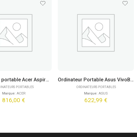
Ordinateur portable Acer Aspire Go 15 AG15-72P-54UU (15.6″)
Ordinateur Portable Asus VivoBook 15 X1504ZA-BQ831W (15,6″)
INATEURS PORTABLES
ORDINATEURS PORTABLES
Marque:
ACER
Marque:
ASUS
816,00
€
622,99
€