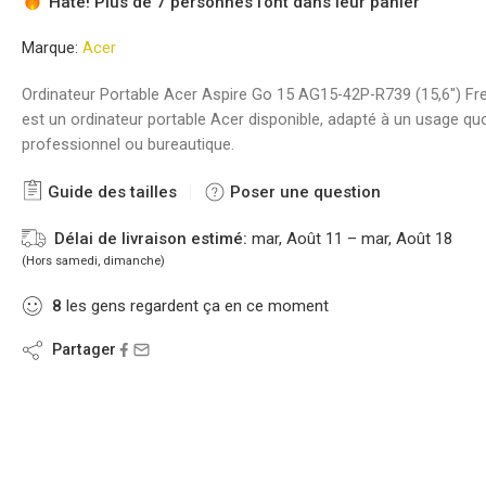
Hâte! Plus de 7 personnes l'ont dans leur panier
Marque:
Acer
Ordinateur Portable Acer Aspire Go 15 AG15-42P-R739 (15,6″) F
est un ordinateur portable Acer disponible, adapté à un usage quo
professionnel ou bureautique.
Guide des tailles
Poser une question
Délai de livraison estimé:
mar, Août 11 – mar, Août 18
(Hors samedi, dimanche)
8
les gens regardent ça en ce moment
Partager