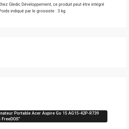
 Chez Gledic Développement, ce produit peut être intégré
ids indiqué par le grossiste : 3 kg.
dinateur Portable Acer Aspire Go 15 AG15-42P-R739
″) FreeDOS”