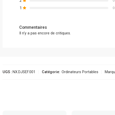
2
0
1
0
Commentaires
Il n'y a pas encore de critiques.
UGS :
NX.DJSEF.001
Catégorie:
Ordinateurs Portables
Marqu