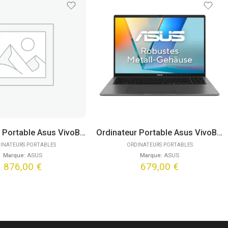
Ordinateur Portable Asus VivoBook 15 X1504VA-ISCBQ5356W (15,6″)
Ordinateur Portable Asus VivoBook 15 E1504FA-DICBQ4981W (16″)
INATEURS PORTABLES
ORDINATEURS PORTABLES
Marque:
ASUS
Marque:
ASUS
876,00
€
679,00
€