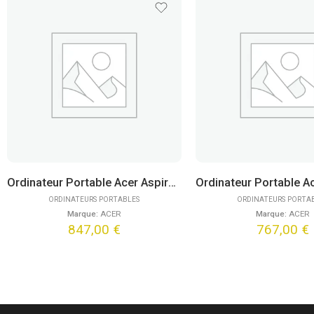
Ordinateur Portable Acer Aspire Go 15 AG15-42P-R0WH (15,6″) FreeDOS
ORDINATEURS PORTABLES
ORDINATEURS PORTA
Marque:
ACER
Marque:
ACER
847,00
€
767,00
€