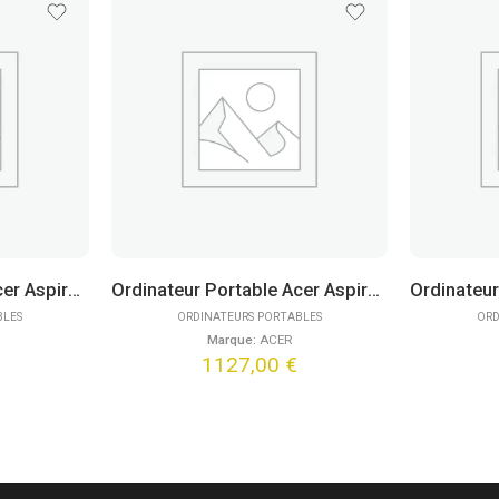
Ordinateur Portable Acer Aspire Go 15 AG15-42P-R40H (15,6″)
Ordinateur Portable Acer Aspire Spin ASP14-52MTN-5045 (14″)
BLES
ORDINATEURS PORTABLES
ORD
Marque:
ACER
1127,00
€