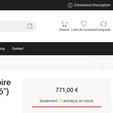
Connexion/Inscription
Chariot
Liste de souhaits
Comparer
log
Contact
ire
6″)
771,00
€
Seulement
53
article(s) en stock.