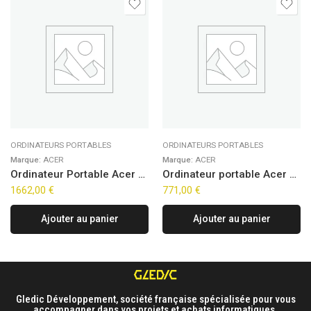
ORDINATEURS PORTABLES
ORDINATEURS PORTABLES
Marque:
ACER
Marque:
ACER
Ordinateur Portable Acer Nitro V 16 AI ANV16-42-R65Q (16″)
Ordinateur portable Acer Aspire Lite 15 AL15-44P-R7NV (15.6″)
1662,00
€
771,00
€
Ajouter au panier
Ajouter au panier
Gledic Développement, société française spécialisée pour vous
accompagner dans vos projets et achats informatiques.