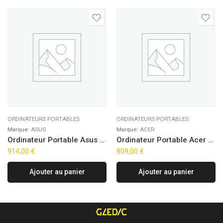
ORDINATEURS PORTABLES
ORDINATEURS PORTABLES
Marque:
ASUS
Marque:
ACER
Ordinateur Portable Asus VivoBook 14 S1405YA-DRLY278W (14″)
Ordinateur Portable Acer Aspire Go 15 AG15-71P-56YF (15,6″)
914,00
€
809,00
€
Ajouter au panier
Ajouter au panier