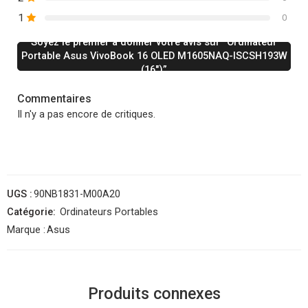
1
0
Soyez le premier à donner votre avis sur “Ordinateur
Portable Asus VivoBook 16 OLED M1605NAQ-ISCSH193W
(16″)”
Commentaires
Il n'y a pas encore de critiques.
UGS :
90NB1831-M00A20
Catégorie:
Ordinateurs Portables
Marque :
Asus
Produits connexes