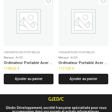
ORDINATEURS PORTABLES
ORDINATEURS PORTABLES
Marque:
ACER
Marque:
ACER
Ordinateur Portable Acer Aspire Go 15 AG15-72P-76GL (15,6″)
Ordinateur Portable Acer Aspire Spin ASP14-52MTN-5045 (14″)
1198,00
€
1127,00
€
Ajouter au panier
Ajouter au panier
Gledic Développement, société française spécialisée pour vous
accompagner dans vos projets et achats informatiques.