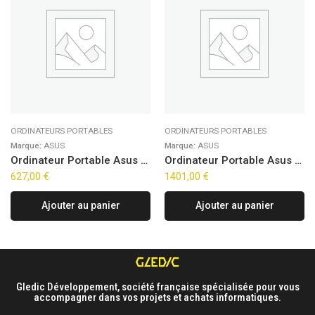
ORDINATEURS PORTABLES
ORDINATEURS PORTABLES
Marque:
ASUS
Marque:
ASUS
Ordinateur Portable Asus VivoBook Go 15 E510KA-BQ1168W (15,6″)
Ordinateur Portable Asus ZenBook 14 OLED UX3405CA-ISCQD1268W (14″)
627,00
€
1401,00
€
Ajouter au panier
Ajouter au panier
Gledic Développement, société française spécialisée pour vous
accompagner dans vos projets et achats informatiques.