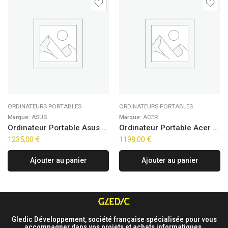
ORDINATEURS PORTABLES
ORDINATEURS PORTABLES
Marque:
ASUS
Marque:
ACER
Ordinateur Portable Asus VivoBook S14 M3407KA-DRSF046W (14″)
Ordinateur Portable Acer Aspire Go 15 AG15-72P-76GL (15,6″)
1235,00
€
1198,00
€
Ajouter au panier
Ajouter au panier
Gledic Développement, société française spécialisée pour vous
accompagner dans vos projets et achats informatiques.