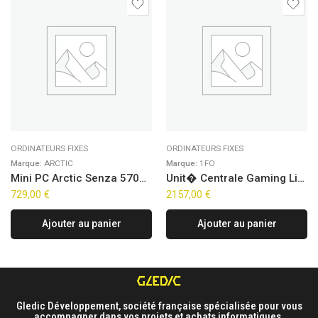
ORDINATEURS FIXES
ORDINATEURS FIXES
Marque:
ARCTIC
Marque:
1FO
Mini PC Arctic Senza 5700G (Noir)
Unit� Centrale Gaming Line – Antares Core V3 (FreeDOS)
729,00
€
2157,00
€
Ajouter au panier
Ajouter au panier
Gledic Développement, société française spécialisée pour vous
accompagner dans vos projets et achats informatiques.