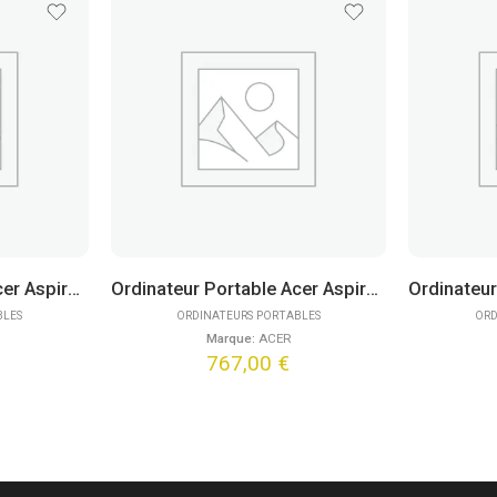
Ordinateur Portable Acer Aspire Go 15 AG15-72P-76GL (15,6″)
Ordinateur Portable Acer Aspire Go 15 AG15-42P-R5K8 (15,6″)
BLES
ORDINATEURS PORTABLES
ORD
Marque:
ACER
767,00
€