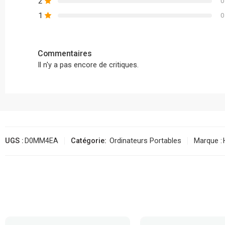
2
0
1
0
Commentaires
Il n'y a pas encore de critiques.
UGS :
D0MM4EA
Catégorie:
Ordinateurs Portables
Marque :