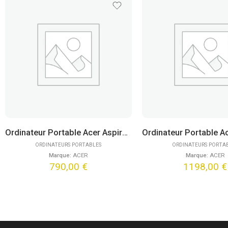
Ordinateur Portable Acer Aspire Go 15 AG15-42P-R4JW (15,6″) FreeDOS
ORDINATEURS PORTABLES
ORDINATEURS PORTA
Marque:
ACER
Marque:
ACER
790,00
€
1198,00
€