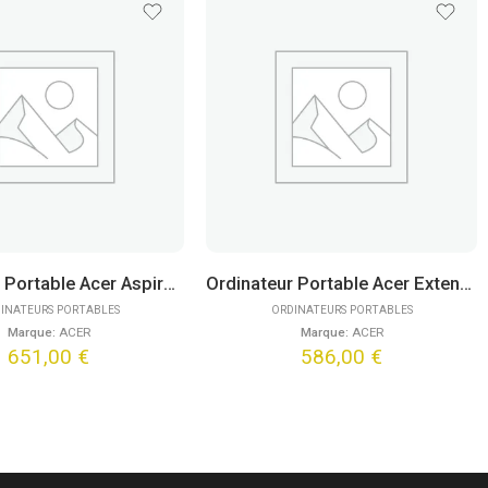
Ordinateur Portable Acer Aspire Lite 15 AL15-33P-38XN (15,6″)
Ordinateur Portable Acer Extensa 15 EX215-52-397U (15,6″) Win10 Pro (Noir)
INATEURS PORTABLES
ORDINATEURS PORTABLES
Marque:
ACER
Marque:
ACER
651,00
€
586,00
€