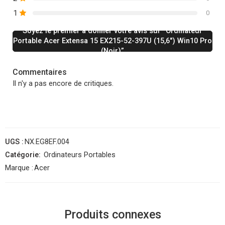
1
0
Soyez le premier à donner votre avis sur “Ordinateur
Portable Acer Extensa 15 EX215-52-397U (15,6″) Win10 Pro
(Noir)”
Commentaires
Il n'y a pas encore de critiques.
UGS :
NX.EG8EF.004
Catégorie:
Ordinateurs Portables
Marque :
Acer
Produits connexes