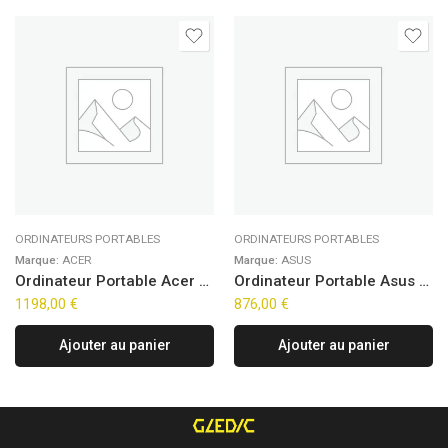
ORDINATEURS PORTABLES
ORDINATEURS PORTABLES
Marque:
ACER
Marque:
ASUS
Ordinateur Portable Acer Aspire Go 15 AG15-72P-76GL (15,6″)
Ordinateur Portable Asus VivoBook 15 X1504VA-ISCBQ5356W (15,6″)
1198,00
€
876,00
€
Ajouter au panier
Ajouter au panier