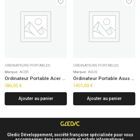
ORDINATEURS PORTABLES
ORDINATEURS PORTABLES
Marque:
ACER
Marque:
ASUS
Ordinateur Portable Acer Extensa 15 EX215-52-397U (15,6″) Win10 Pro (Noir)
Ordinateur Portable Asus ZenBook 14 OLED UX3405CA-ISCQD1268W (14″)
586,00
€
1401,00
€
Ajouter au panier
Ajouter au panier
Gledic Développement, société française spécialisée pour vous
accompagner dans vos projets et achats informatiques.