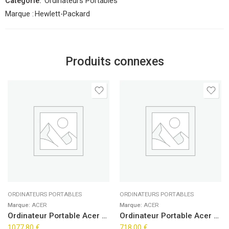
Catégorie:
Ordinateurs Portables
Marque :
Hewlett-Packard
Produits connexes
ORDINATEURS PORTABLES
ORDINATEURS PORTABLES
Marque:
ACER
Marque:
ACER
Ordinateur Portable Acer Aspire 16 A16-71M-71J3 (16″)
Ordinateur Portable Acer Aspire Go 15 AG15-42P-R1X6 (15,6″)
1077,80
€
718,00
€