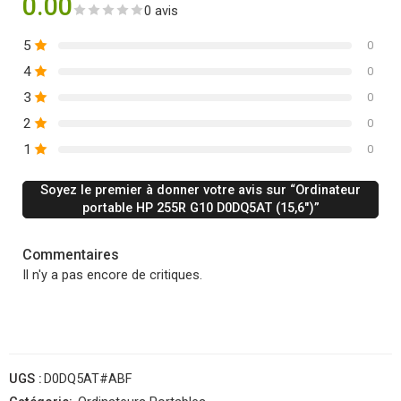
0.00
0 avis
5
0
4
0
3
0
2
0
1
0
Soyez le premier à donner votre avis sur “Ordinateur
portable HP 255R G10 D0DQ5AT (15,6″)”
Commentaires
Il n'y a pas encore de critiques.
UGS :
D0DQ5AT#ABF