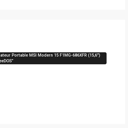
inateur Portable MSI Modern 15 F1MG-686XFR (15,6″)
eeDOS”