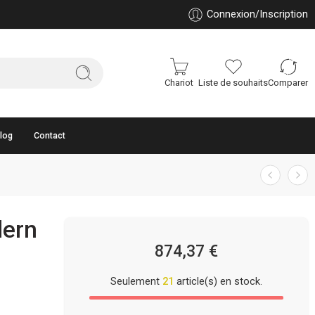
Connexion/Inscription
Chariot
Liste de souhaits
Comparer
log
Contact
dern
874,37
€
Seulement
21
article(s) en stock.