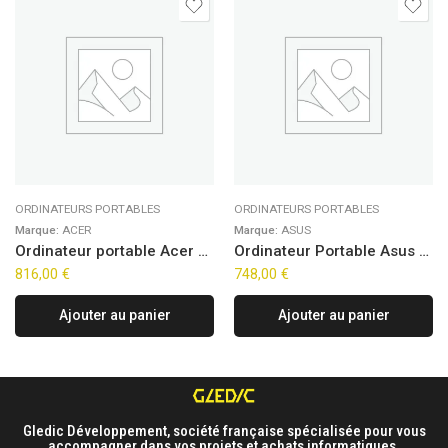
ORDINATEURS PORTABLES
ORDINATEURS PORTABLES
Marque:
ACER
Marque:
ASUS
Ordinateur portable Acer Aspire Go 15 AG15-72P-54UU (15.6″)
Ordinateur Portable Asus VivoBook 15 E1504FA-DICBQ2932W (16″)
816,00
€
748,00
€
Ajouter au panier
Ajouter au panier
Gledic Développement, société française spécialisée pour vous
accompagner dans vos projets et achats informatiques.