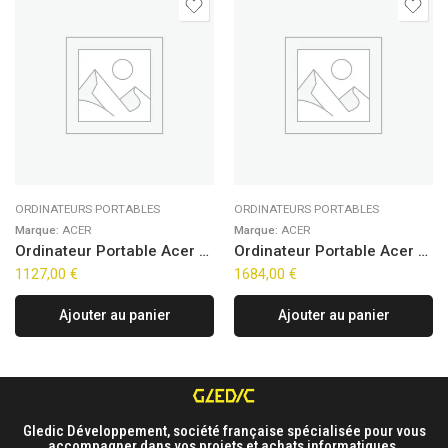
ORDINATEURS PORTABLES
ORDINATEURS PORTABLES
Marque:
ACER
Marque:
ACER
Ordinateur Portable Acer Aspire Spin ASP14-52MTN-5045 (14″)
Ordinateur Portable Acer Nitro V 15 ANV15-52-76L7 (15,6″)
1127,00
€
1684,00
€
Ajouter au panier
Ajouter au panier
Gledic Développement, société française spécialisée pour vous
accompagner dans vos projets et achats informatiques.