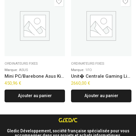
ORDINATEURS FIXES
ORDINATEURS FIXES
Marque:
ASUS
Marque:
1FO
Mini PC/Barebone Asus Kit NUC 14 Pro NUC14RVK – i3-100U
Unit� Centrale Gaming Line – Sirius Prime V2 (FreeDOS)
450,96
€
2660,00
€
Ajouter au panier
Ajouter au panier
Gledic Développement, société française spécialisée pour vous
accompagner dans vos projets et achats informatiques.