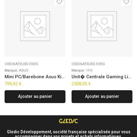
ORDINATEURS FIXES
ORDINATEURS FIXES
Marque:
ASUS
Marque:
1FO
Mini PC/Barebone Asus Kit NUC 14 Pro Slim NUC14RVK – Ultra 7 155H
Unit� Centrale Gaming Line – Antares Prime V2 (FreeDOS)
799,42
€
2508,00
€
Ajouter au panier
Ajouter au panier
Gledic Développement, société française spécialisée pour vous
accompagner dans vos projets et achats informatiques.