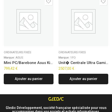
ORDINATEURS FIXES
ORDINATEURS FIXES
Marque:
ASUS
Marque:
1FO
Mini PC/Barebone Asus Kit NUC 14 Pro Slim NUC14RVK – Ultra 7 155H
Unit� Centrale Ultra Gaming Line – Quasar Storm (FreeDOS)
799,42
€
2507,00
€
Ajouter au panier
Ajouter au panier
Gledic Développement, société française spécialisée pour vous
accompagner dans vos projets et achats informatiques.