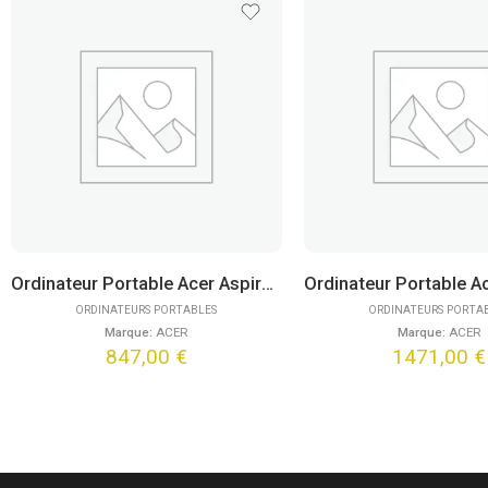
Ordinateur Portable Acer Aspire Go 15 AG15-42P-R0WH (15,6″) FreeDOS
ORDINATEURS PORTABLES
ORDINATEURS PORTA
Marque:
ACER
Marque:
ACER
847,00
€
1471,00
€