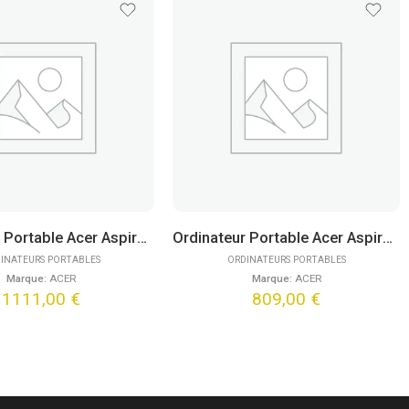
Ordinateur Portable Acer Aspire 16 A16-71M-506P (16″)
Ordinateur Portable Acer Aspire Go 15 AG15-42P-R739 (15,6″) FreeDOS
INATEURS PORTABLES
ORDINATEURS PORTABLES
Marque:
ACER
Marque:
ACER
1111,00
€
809,00
€