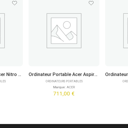
Ordinateur Portable Acer Nitro V 15 ANV15-52-55U9 (15,6″)
Ordinateur Portable Acer Aspire Go 15 AG15-42P-R57P (15,6″)
BLES
ORDINATEURS PORTABLES
ORD
Marque:
ACER
711,00
€