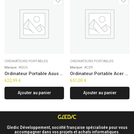
ORDINATEURS PORTABLES
ORDINATEURS PORTABLES
Marque:
ASUS
Marque:
ACER
Ordinateur Portable Asus VivoBook 15 X1504ZA-BQ831W (15,6″)
Ordinateur Portable Acer Aspire Lite 15 AL15-33P-38XN (15,6″)
622,99
€
651,00
€
Ajouter au panier
Ajouter au panier
Gledic Développement, société française spécialisée pour vous
accompagner dans vos projets et achats informatiques.