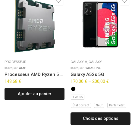
PROCESSEUR
GALAXY A
,
GALAXY
Marque:
AMD
Marque:
SAMSUNG
Processeur AMD Ryzen 5 8400F (4,7Ghz) AM5 – Sans iGPU Version OEM (Tray)
Galaxy A52s 5G
148,68
€
170,00
€
–
200,00
€
Ajouter au panier
128 Go
État correct
Neuf
Parfait état
Choix des options