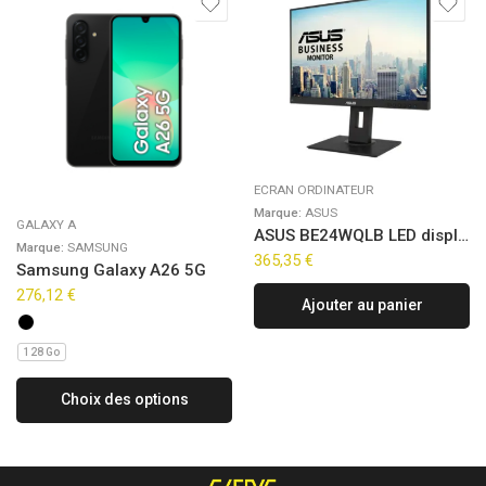
ECRAN ORDINATEUR
Marque:
ASUS
GALAXY A
ASUS BE24WQLB LED display 61,2 cm (24.1″) 1920 x 1200 pixels WUXGA Noir
Marque:
SAMSUNG
365,35
€
Samsung Galaxy A26 5G
276,12
€
Ajouter au panier
128 Go
Choix des options