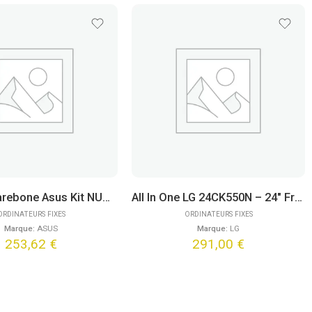
Mini PC/Barebone Asus Kit NUC 14 Essential Slim NUC14MNK – N250
All In One LG 24CK550N – 24″ FreeDOS (Noir)
ORDINATEURS FIXES
ORDINATEURS FIXES
Marque:
ASUS
Marque:
LG
253,62
€
291,00
€