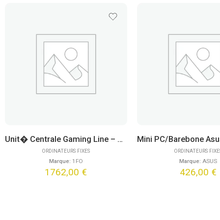
Unit� Centrale Gaming Line – Aether Core (FreeDOS)
ORDINATEURS FIXES
ORDINATEURS FIXE
Marque:
1FO
Marque:
ASUS
1762,00
€
426,00
€