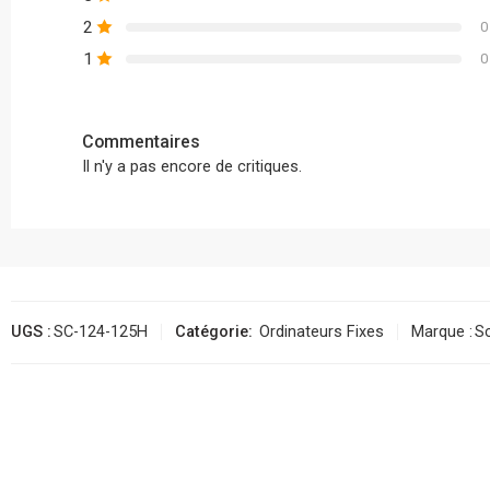
2
0
1
0
Commentaires
Il n'y a pas encore de critiques.
UGS :
SC-124-125H
Catégorie:
Ordinateurs Fixes
Marque :
S