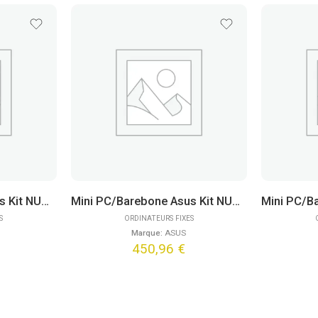
Mini PC/Barebone Asus Kit NUC 15 Pro Slim NUC15CRK – Core 3 100U
Mini PC/Barebone Asus Kit NUC 14 Pro NUC14RVK – i3-100U
S
ORDINATEURS FIXES
Marque:
ASUS
450,96
€