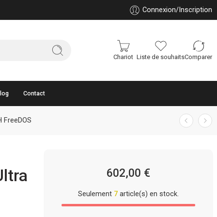
Connexion/Inscription
Chariot
Liste de souhaits
Comparer
log
Contact
5H FreeDOS
ltra
602,00
€
Seulement
7
article(s) en stock.