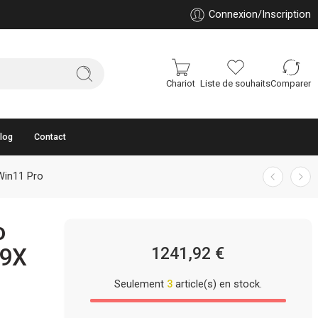
Connexion/Inscription
Chariot
Liste de souhaits
Comparer
log
Contact
Win11 Pro
o
09X
1241,92
€
Seulement
3
article(s) en stock.