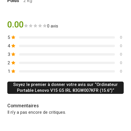
Poids
2 kg
0.00
0 avis
5
0
4
0
3
0
2
0
1
0
Soyez le premier à donner votre avis sur “Ordinateur
Portable Lenovo V15 G5 IRL 83GW007KFR (15.6″)”
Commentaires
Il n'y a pas encore de critiques.