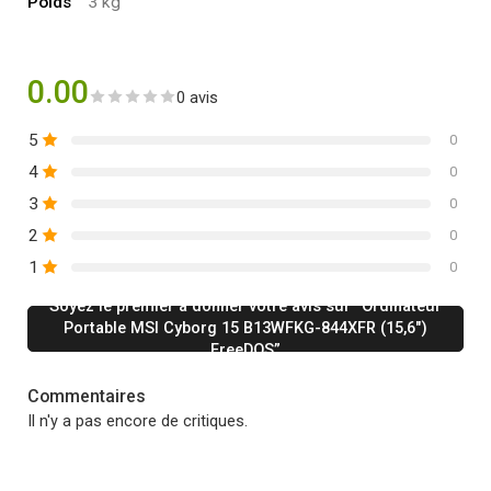
Poids
3 kg
0.00
0 avis
5
0
4
0
3
0
2
0
1
0
Soyez le premier à donner votre avis sur “Ordinateur
Portable MSI Cyborg 15 B13WFKG-844XFR (15,6″)
FreeDOS”
Commentaires
Il n'y a pas encore de critiques.