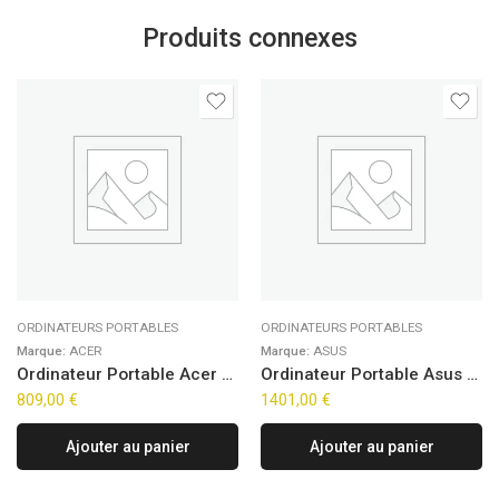
Produits connexes
ORDINATEURS PORTABLES
ORDINATEURS PORTABLES
Marque:
ACER
Marque:
ASUS
Ordinateur Portable Acer Aspire Go 15 AG15-71P-56YF (15,6″)
Ordinateur Portable Asus ZenBook 14 OLED UX3405CA-ISCQD1268W (14″)
809,00
€
1401,00
€
Ajouter au panier
Ajouter au panier