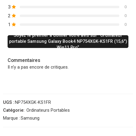
3
0
2
0
1
0
Soyez le premier à donner votre avis sur “Ordinateur
portable Samsung Galaxy Book4 NP754XGK-KS1FR (15,6″)
Win11 Pro”
Commentaires
Il n'y a pas encore de critiques.
UGS :
NP754XGK-KS1FR
Catégorie:
Ordinateurs Portables
Marque :
Samsung