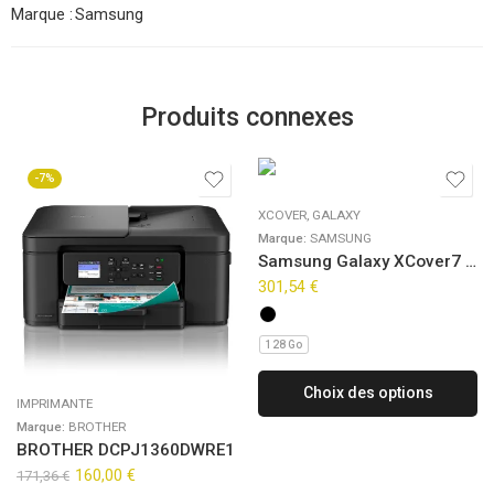
Marque :
Samsung
Produits connexes
-7%
XCOVER
,
GALAXY
Marque:
SAMSUNG
Samsung Galaxy XCover7 Entreprise Edition
301,54
€
128 Go
Choix des options
IMPRIMANTE
Marque:
BROTHER
BROTHER DCPJ1360DWRE1
160,00
€
171,36
€