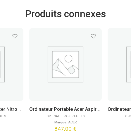
Produits connexes
Ordinateur Portable Acer Nitro V 15 ANV15-52-76L7 (15,6″)
Ordinateur Portable Acer Aspire Go 15 AG15-42P-R0WH (15,6″) FreeDOS
BLES
ORDINATEURS PORTABLES
ORD
Marque:
ACER
847,00
€