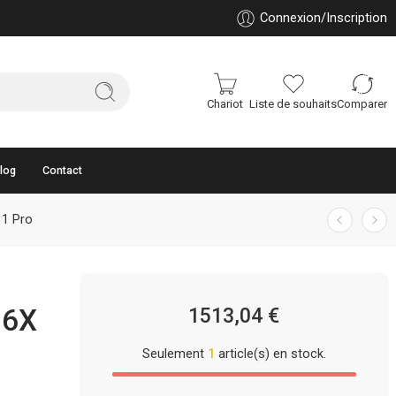
Connexion/Inscription
Chariot
Liste de souhaits
Comparer
log
Contact
11 Pro
76X
1513,04
€
Seulement
1
article(s) en stock.