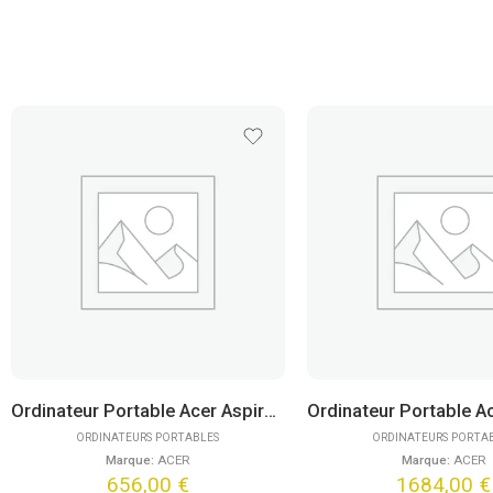
Ordinateur Portable Acer Aspire Go 15 AG15-32P-30LB (15,6″) FreeDOS
ORDINATEURS PORTABLES
ORDINATEURS PORTA
Marque:
ACER
Marque:
ACER
656,00
€
1684,00
€