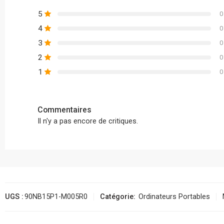
5
0
4
0
3
0
2
0
1
0
Commentaires
Il n'y a pas encore de critiques.
UGS :
90NB15P1-M005R0
Catégorie:
Ordinateurs Portables