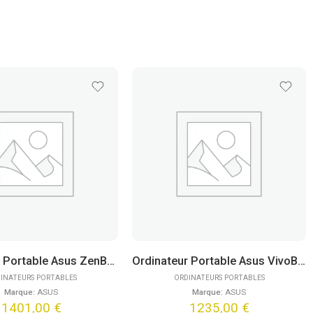
Ordinateur Portable Asus ZenBook 14 OLED UX3405CA-ISCQD1268W (14″)
Ordinateur Portable Asus VivoBook S14 M3407KA-DRSF046W (14″)
INATEURS PORTABLES
ORDINATEURS PORTABLES
Marque:
ASUS
Marque:
ASUS
1401,00
€
1235,00
€