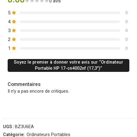
0 avis
5
0
4
0
3
0
2
0
1
0
Soyez le premier à donner votre avis sur “Ordinateur
Portable HP 17-cn4002nf (17,3″)”
Commentaires
Il n'y a pas encore de critiques.
UGS :
BZ3U6EA
Catégorie:
Ordinateurs Portables