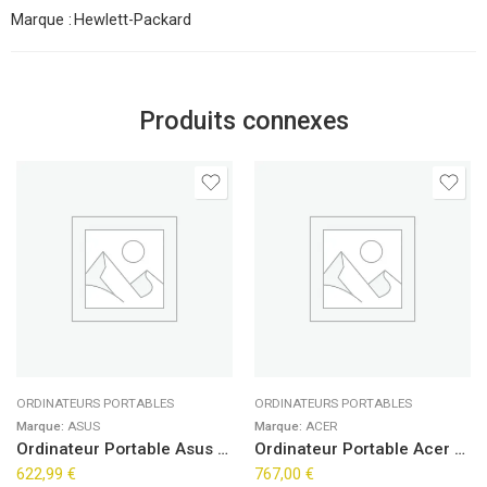
Marque :
Hewlett-Packard
Produits connexes
ORDINATEURS PORTABLES
ORDINATEURS PORTABLES
Marque:
ASUS
Marque:
ACER
Ordinateur Portable Asus VivoBook 15 X1504ZA-BQ831W (15,6″)
Ordinateur Portable Acer Aspire Go 15 AG15-42P-R5K8 (15,6″)
622,99
€
767,00
€