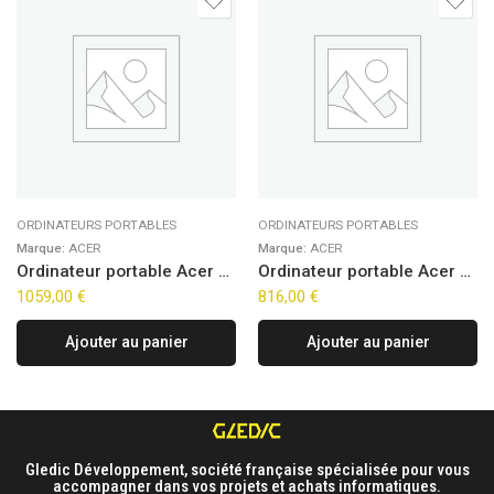
ORDINATEURS PORTABLES
ORDINATEURS PORTABLES
Marque:
ACER
Marque:
ACER
Ordinateur portable Acer Aspire Lite 15 AL15-45P-R9X5 (15.6″)
Ordinateur portable Acer Aspire Go 15 AG15-72P-54UU (15.6″)
1059,00
€
816,00
€
Ajouter au panier
Ajouter au panier
Gledic Développement, société française spécialisée pour vous
accompagner dans vos projets et achats informatiques.