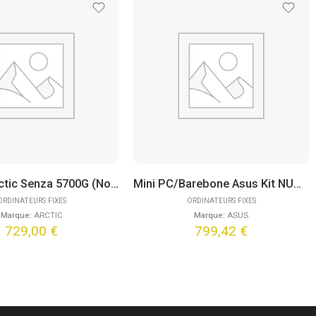
Mini PC Arctic Senza 5700G (Noir)
Mini PC/Barebone Asus Kit NUC 14 Pro Slim NUC14RVK – Ultra 7 155H
ORDINATEURS FIXES
ORDINATEURS FIXES
Marque:
ARCTIC
Marque:
ASUS
729,00
€
799,42
€