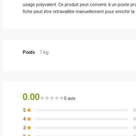
usage polyvalent. Ce produit peut convenir à un poste pr
fiche peut être retravaillée manuellement pour enrichir la
Poids
7 kg
0.00
0 avis
5
0
4
0
3
0