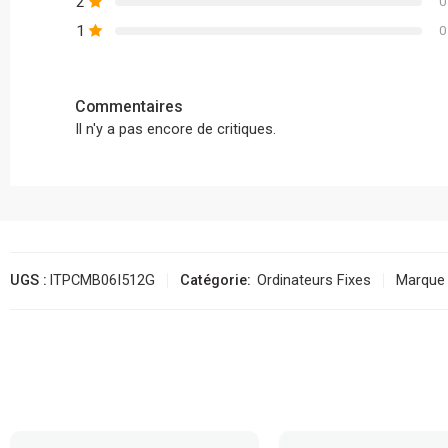
2
0
1
0
Commentaires
Il n'y a pas encore de critiques.
UGS :
ITPCMB06I512G
Catégorie:
Ordinateurs Fixes
Marque 